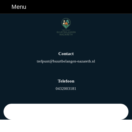
Ga
Menu
Menu
naar
de
inhoud
Ga
naar
de
inhoud
Contact
E-
trefpunt@buurtbelangen-nazareth.nl
mail
Telefoon
Telefoonnummer
0432003181
Zoek
naar: