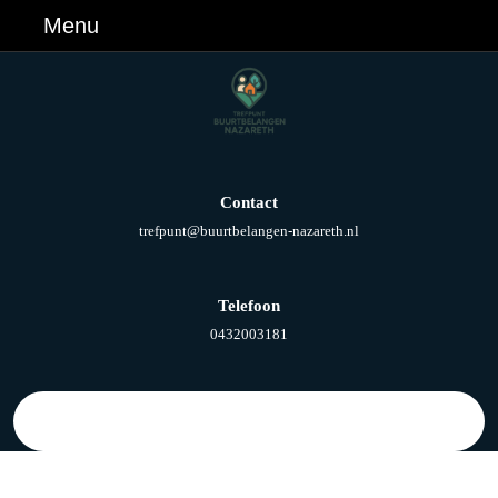
Ga
Menu
Menu
naar
de
inhoud
Ga
naar
de
inhoud
Contact
E-
trefpunt@buurtbelangen-nazareth.nl
mail
Telefoon
Telefoonnummer
0432003181
Zoek
naar: