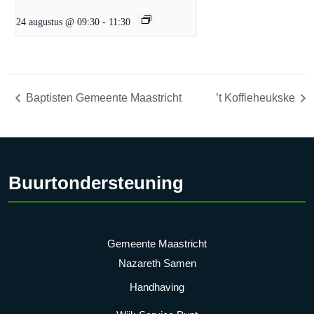
24 augustus @ 09:30
-
11:30
Baptisten Gemeente Maastricht
’t Koffieheukske
Buurtondersteuning
Gemeente Maastricht
Nazareth Samen
Handhaving