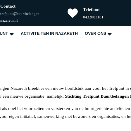
Contact
Telefoon
trefpunt@buurtbelangen-
Telefoonnummer
0432003181
E-
nazareth.nl
mail
PUNT
ACTIVITEITEN IN NAZARETH
OVER ONS
ngen Nazareth breekt er een nieuw hoofdstuk aan voor het Trefpunt in
 een nieuwe organisatie, namelijk:
Stichting Trefpunt Buurtbelangen
als doel het voortzetten en versterken van de buurtgerichte activiteiten
e voor eigen initiatief, samenwerking met bewoners en organisaties, en he