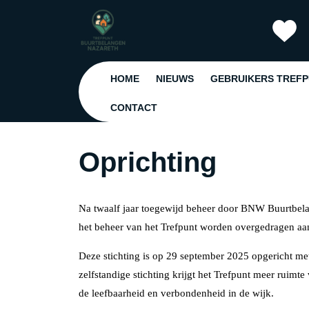
Ga
naar
de
inhoud
Ga
HOME
NIEUWS
GEBRUIKERS TREF
naar
de
CONTACT
inhoud
Oprichting
Na twaalf jaar toegewijd beheer door BNW Buurtbela
het beheer van het Trefpunt worden overgedragen aan
Deze stichting is op 29 september 2025 opgericht met 
zelfstandige stichting krijgt het Trefpunt meer ruimt
de leefbaarheid en verbondenheid in de wijk.