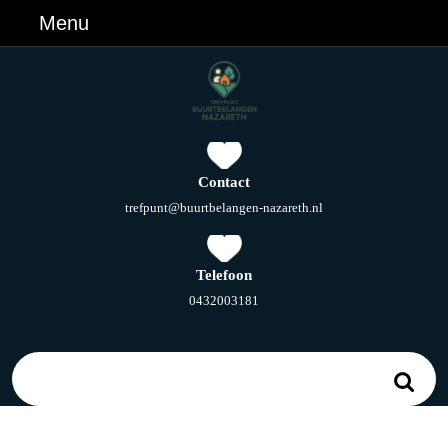
Ga
Menu
Menu
naar
de
inhoud
Ga
naar
de
inhoud
Contact
E-
trefpunt@buurtbelangen-nazareth.nl
mail
Telefoon
Telefoonnummer
0432003181
Zoek
naar: