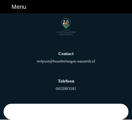
Ga
Menu
Menu
naar
de
inhoud
Ga
naar
de
inhoud
Contact
E-
trefpunt@buurtbelangen-nazareth.nl
mail
Telefoon
Telefoonnummer
0432003181
Zoek
naar: