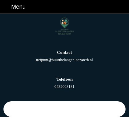
Ga
Menu
Menu
naar
de
inhoud
Ga
naar
de
inhoud
Contact
E-
trefpunt@buurtbelangen-nazareth.nl
mail
Telefoon
Telefoonnummer
0432003181
Zoek
naar: