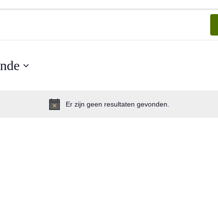
nde
Er zijn geen resultaten gevonden.
B
e
r
i
c
h
t