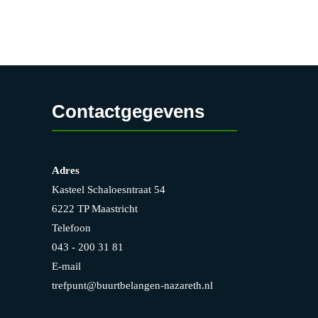
g
a
v
e
n
Contactgegevens
n
a
Adres
v
Kasteel Schaloesntraat 54
i
6222 TP Maastricht
g
Telefoon
a
043 - 200 31 81
t
E-mail
trefpunt@buurtbelangen-nazareth.nl
i
e