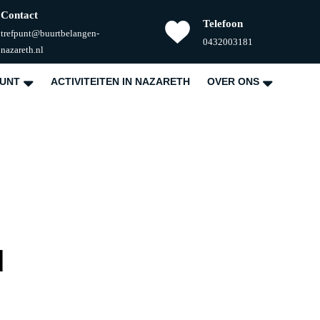
Contact
Telefoon
trefpunt@buurtbelangen-
Telefoonnummer
0432003181
E-
nazareth.nl
mail
PUNT
ACTIVITEITEN IN NAZARETH
OVER ONS
d