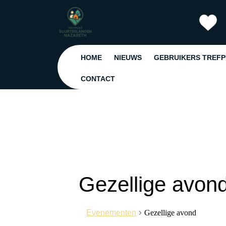
Ga
naar
de
inhoud
Ga
HOME
NIEUWS
GEBRUIKERS TREF
naar
de
CONTACT
inhoud
Gezellige avon
Evenementen
Gezellige avond