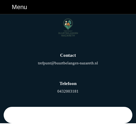
Ga
Menu
Menu
naar
de
inhoud
Ga
naar
de
inhoud
Contact
E-
trefpunt@buurtbelangen-nazareth.nl
mail
Telefoon
Telefoonnummer
0432003181
Zoek
naar: