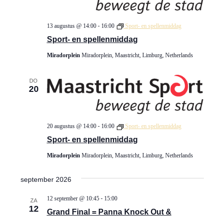
e
e
v
13 augustus @ 14:00
-
16:00
Sport- en spellenmiddag
e
Sport- en spellenmiddag
n
Miradorplein
Miradorplein, Maastricht, Limburg, Netherlands
n
a
DO
20
v
i
g
20 augustus @ 14:00
-
16:00
Sport- en spellenmiddag
a
Sport- en spellenmiddag
t
Miradorplein
Miradorplein, Maastricht, Limburg, Netherlands
i
e
september 2026
12 september @ 10:45
-
15:00
ZA
12
Grand Final = Panna Knock Out &