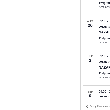
Trefpun
09:00
-
AUG
26
WIJK 
NAZA
Trefpun
09:00
-
SEP
2
WIJK 
NAZA
Trefpun
09:00
-
SEP
9
WIJK 
NAZA
Vorig
Evenement
Trefpun