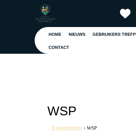
Ga
naar
de
inhoud
Ga
HOME
NIEUWS
GEBRUIKERS TREF
naar
de
CONTACT
inhoud
WSP
Evenementen
WSP