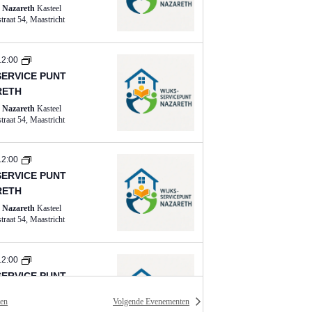
g
t Nazareth
Kasteel
Schaloenstraat 54, Maastricht
a
v
12:00
e
SERVICE PUNT
RETH
n
t Nazareth
Kasteel
Schaloenstraat 54, Maastricht
n
a
12:00
v
SERVICE PUNT
i
RETH
t Nazareth
Kasteel
g
Schaloenstraat 54, Maastricht
a
t
12:00
SERVICE PUNT
i
RETH
en
Volgende
Evenementen
e
t Nazareth
Kasteel