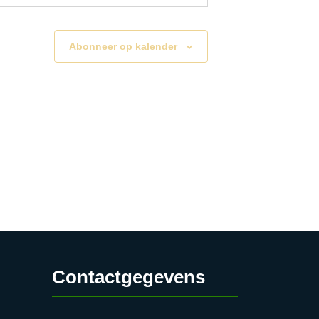
Schaloenstraat 54, Maastricht
Abonneer op kalender
12:00
SERVICE PUNT
RETH
t Nazareth
Kasteel
Schaloenstraat 54, Maastricht
12:00
SERVICE PUNT
RETH
t Nazareth
Kasteel
Schaloenstraat 54, Maastricht
12:00
SERVICE PUNT
Contactgegevens
RETH
t Nazareth
Kasteel
Schaloenstraat 54, Maastricht