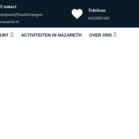
Contact
Telefoon
trefpunt@buurtbelangen-
Telefoonnummer
0432003181
E-
nazareth.nl
mail
PUNT
ACTIVITEITEN IN NAZARETH
OVER ONS