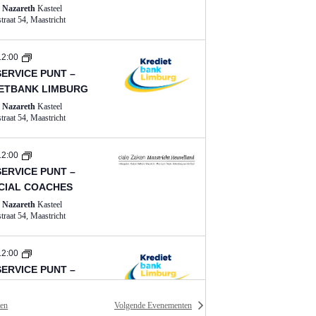
g
t Nazareth
Kasteel
Schaloenstraat 54, Maastricht
a
v
12:00
SERVICE PUNT –
e
ETBANK LIMBURG
n
t Nazareth
Kasteel
Schaloenstraat 54, Maastricht
n
a
12:00
v
SERVICE PUNT –
CIAL COACHES
i
t Nazareth
Kasteel
g
Schaloenstraat 54, Maastricht
a
12:00
t
SERVICE PUNT –
ETBANK LIMBURG
i
t Nazareth
Kasteel
en
Volgende
Evenementen
e
Schaloenstraat 54, Maastricht