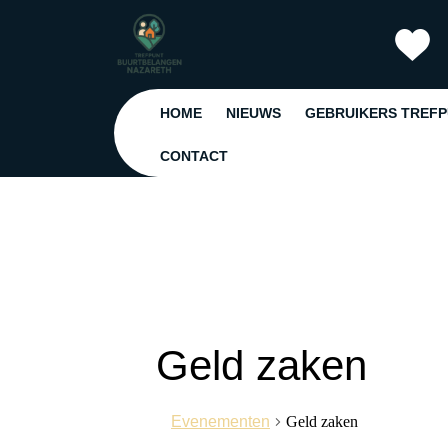
Ga
naar
de
inhoud
Ga
HOME
NIEUWS
GEBRUIKERS TREF
naar
de
CONTACT
inhoud
Geld zaken
Evenementen
Geld zaken