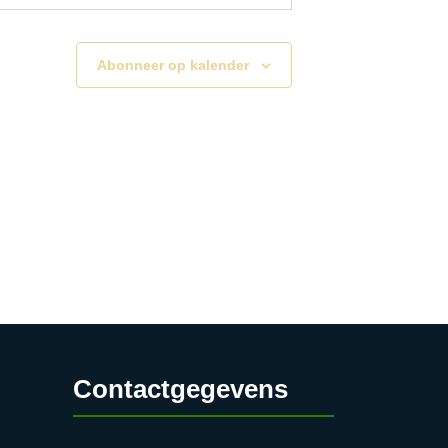
12:00
Abonneer op kalender
SERVICE PUNT –
CIAL COACHES
t Nazareth
Kasteel
Schaloenstraat 54, Maastricht
12:00
SERVICE PUNT –
ETBANK LIMBURG
t Nazareth
Kasteel
Schaloenstraat 54, Maastricht
12:00
SERVICE PUNT –
CIAL COACHES
Contactgegevens
t Nazareth
Kasteel
Schaloenstraat 54, Maastricht