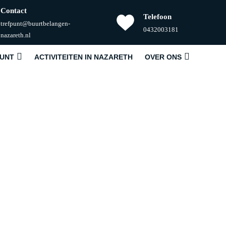
Contact
Telefoon
trefpunt@buurtbelangen-
Telefoonnummer
0432003181
E-
nazareth.nl
mail
PUNT
ACTIVITEITEN IN NAZARETH
OVER ONS