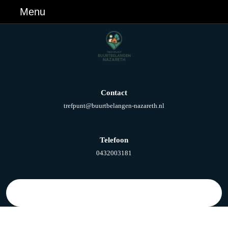
Ga
Menu
Menu
naar
de
inhoud
Ga
naar
de
inhoud
Contact
E-
trefpunt@buurtbelangen-nazareth.nl
mail
Telefoon
Telefoonnummer
0432003181
Zoek
naar: