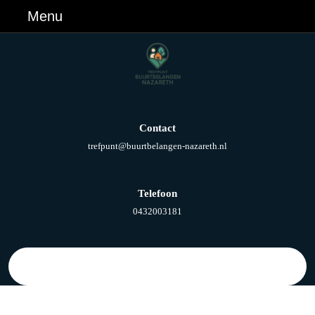
Ga
Menu
Menu
naar
de
inhoud
Ga
naar
de
inhoud
Contact
E-
trefpunt@buurtbelangen-nazareth.nl
mail
Telefoon
Telefoonnummer
0432003181
Zoek
naar: