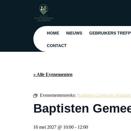
Ga
naar
de
inhoud
Ga
HOME
NIEUWS
GEBRUIKERS TREF
naar
de
CONTACT
inhoud
« Alle Evenementen
Evenementenreeks:
Baptisten Gemeente Maastric
Baptisten Gemee
16 mei 2027 @ 10:00
-
12:00