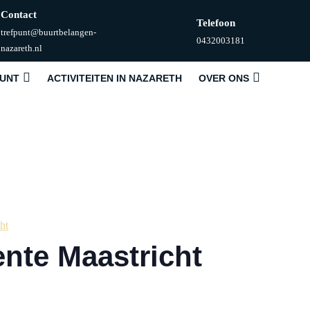
Contact
Telefoon
trefpunt@buurtbelangen-
Telefoonnummer
0432003181
E-
nazareth.nl
mail
PUNT
ACTIVITEITEN IN NAZARETH
OVER ONS
ht
nte Maastricht