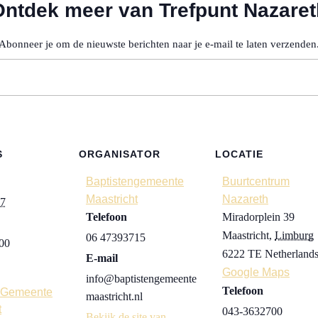
Ontdek meer van Trefpunt Nazaret
Abonneer je om de nieuwste berichten naar je e-mail te laten verzenden
S
ORGANISATOR
LOCATIE
Baptistengemeente
Buurtcentrum
Maastricht
Nazareth
27
Telefoon
Miradorplein 39
Maastricht
,
Limburg
06 47393715
:00
6222 TE
Netherland
E-mail
Google Maps
info@baptistengemeente
Telefoon
n Gemeente
maastricht.nl
t
043-3632700
Bekijk de site van