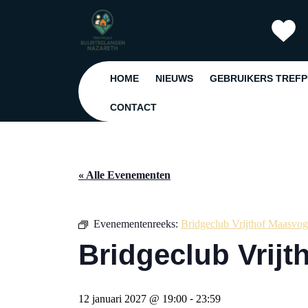
Ga
naar
de
inhoud
Ga
HOME
NIEUWS
GEBRUIKERS TREF
naar
de
CONTACT
inhoud
« Alle Evenementen
Evenementenreeks:
Bridgeclub Vrijthof Maasvog
Bridgeclub Vrij
12 januari 2027 @ 19:00
-
23:59