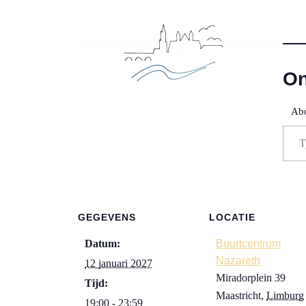
On
Abo
Typ je e-ma
GEGEVENS
LOCATIE
Datum:
Buurtcentrum
Nazareth
12 januari 2027
Miradorplein 39
Tijd:
Maastricht
,
Limburg
19:00 - 23:59