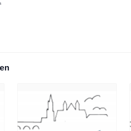
s
ten