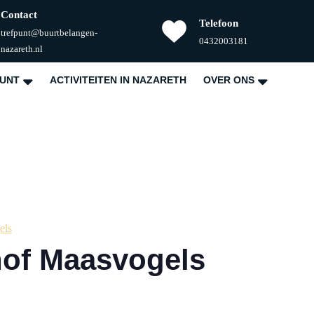
Contact
Telefoon
trefpunt@buurtbelangen-
Telefoonnummer
0432003181
E-
nazareth.nl
mail
PUNT
ACTIVITEITEN IN NAZARETH
OVER ONS
els
thof Maasvogels