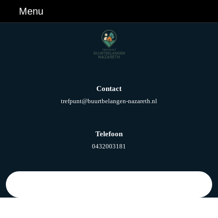
Ga
Menu
Menu
naar
de
inhoud
Ga
naar
de
inhoud
Contact
E-
trefpunt@buurtbelangen-nazareth.nl
mail
Telefoon
Telefoonnummer
0432003181
Zoek
naar: