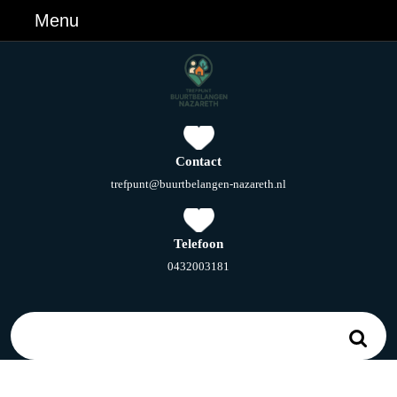
Ga
Menu
Menu
naar
de
inhoud
Ga
naar
de
inhoud
Contact
E-
trefpunt@buurtbelangen-nazareth.nl
mail
Telefoon
Telefoonnummer
0432003181
Zoek
naar: