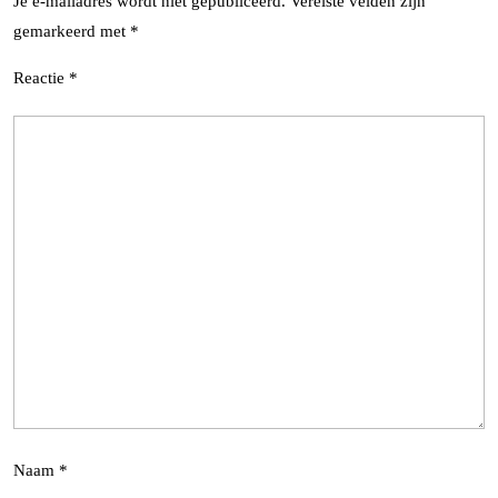
Je e-mailadres wordt niet gepubliceerd.
Vereiste velden zijn
gemarkeerd met
*
Reactie
*
Naam
*