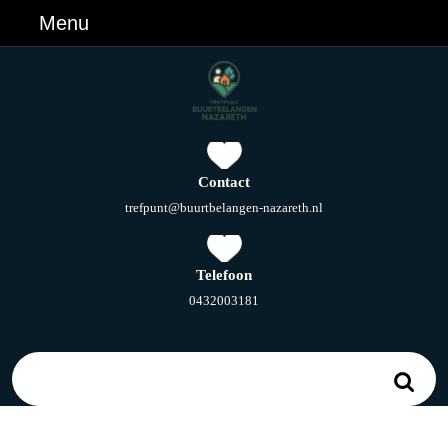
Ga
Menu
Menu
naar
de
inhoud
Ga
naar
de
inhoud
Contact
E-
trefpunt@buurtbelangen-nazareth.nl
mail
Telefoon
Telefoonnummer
0432003181
Zoek
naar: