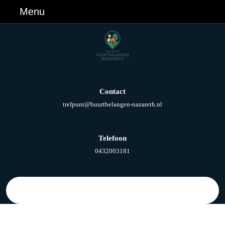
Ga
Menu
Menu
naar
de
inhoud
Ga
naar
de
inhoud
Contact
E-
trefpunt@buurtbelangen-nazareth.nl
mail
Telefoon
Telefoonnummer
0432003181
Zoek
naar: