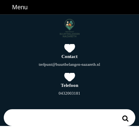
Ga
Menu
Menu
naar
de
inhoud
Ga
naar
de
inhoud
Contact
E-
trefpunt@buurtbelangen-nazareth.nl
mail
Telefoon
Telefoonnummer
0432003181
Zoek
naar: