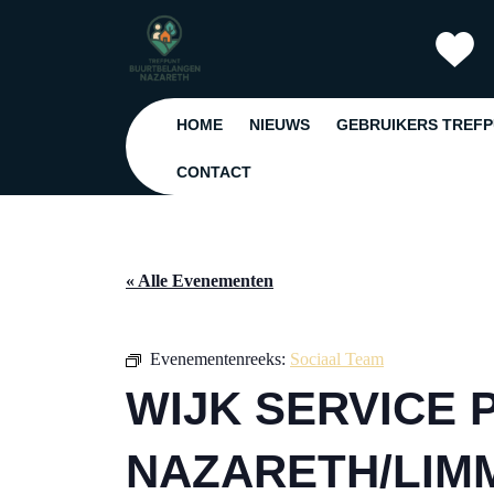
Ga
naar
de
inhoud
Ga
HOME
NIEUWS
GEBRUIKERS TREF
naar
de
CONTACT
inhoud
« Alle Evenementen
Evenementenreeks:
Sociaal Team
WIJK SERVICE 
NAZARETH/LIM