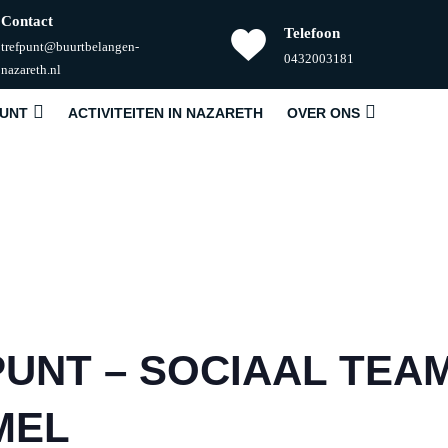
Contact
Telefoon
trefpunt@buurtbelangen-
Telefoonnummer
0432003181
E-
nazareth.nl
mail
PUNT
ACTIVITEITEN IN NAZARETH
OVER ONS
PUNT – SOCIAAL TEA
MEL