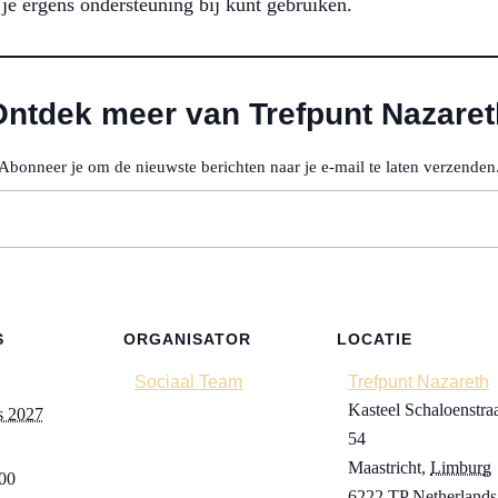
je ergens ondersteuning bij kunt gebruiken.
Ontdek meer van Trefpunt Nazaret
Abonneer je om de nieuwste berichten naar je e-mail te laten verzenden
S
ORGANISATOR
LOCATIE
Sociaal Team
Trefpunt Nazareth
Kasteel Schaloenstra
s 2027
54
Maastricht
,
Limburg
:00
6222 TP
Netherlands