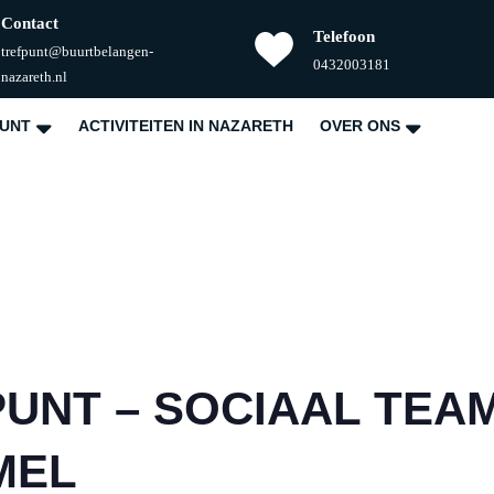
Contact
Telefoon
trefpunt@buurtbelangen-
Telefoonnummer
0432003181
E-
nazareth.nl
mail
PUNT
ACTIVITEITEN IN NAZARETH
OVER ONS
PUNT – SOCIAAL TEA
MEL