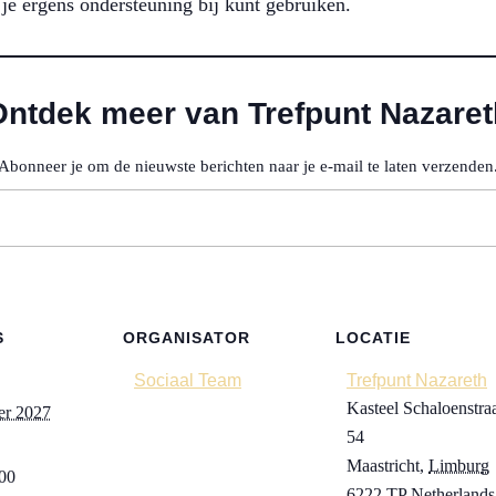
je ergens ondersteuning bij kunt gebruiken.
Ontdek meer van Trefpunt Nazaret
Abonneer je om de nieuwste berichten naar je e-mail te laten verzenden
S
ORGANISATOR
LOCATIE
Sociaal Team
Trefpunt Nazareth
Kasteel Schaloenstra
er 2027
54
Maastricht
,
Limburg
:00
6222 TP
Netherlands