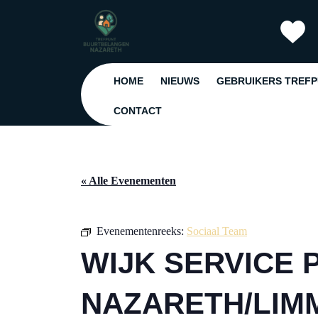
Ga
naar
de
inhoud
Ga
HOME
NIEUWS
GEBRUIKERS TREF
naar
de
CONTACT
inhoud
« Alle Evenementen
Evenementenreeks:
Sociaal Team
WIJK SERVICE 
NAZARETH/LIM