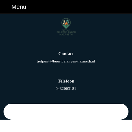
Ga
Menu
Menu
naar
de
inhoud
Ga
naar
de
inhoud
Contact
E-
trefpunt@buurtbelangen-nazareth.nl
mail
Telefoon
Telefoonnummer
0432003181
Zoek
naar: