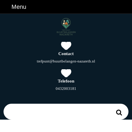
Ga
Menu
Menu
naar
de
inhoud
Ga
naar
de
inhoud
Contact
E-
trefpunt@buurtbelangen-nazareth.nl
mail
Telefoon
Telefoonnummer
0432003181
Zoek
naar: