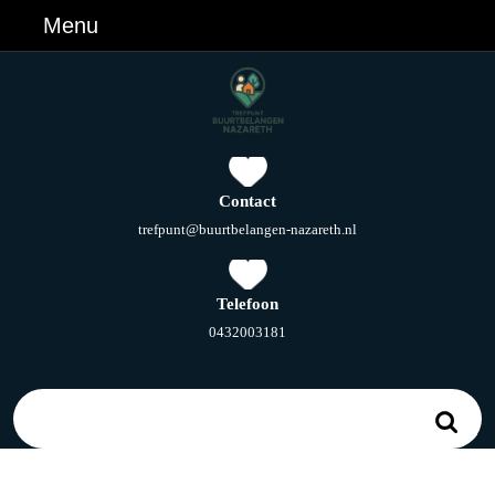
Ga
Menu
Menu
naar
de
inhoud
Ga
naar
de
inhoud
Contact
E-
trefpunt@buurtbelangen-nazareth.nl
mail
Telefoon
Telefoonnummer
0432003181
Zoek
naar: