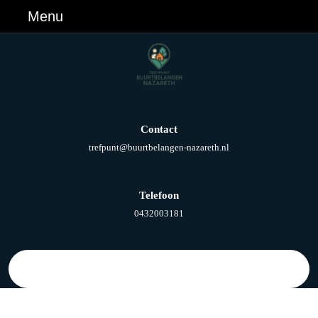
Ga
Menu
Menu
naar
de
inhoud
Ga
naar
de
inhoud
Contact
E-
trefpunt@buurtbelangen-nazareth.nl
mail
Telefoon
Telefoonnummer
0432003181
Zoek
naar: