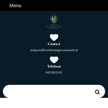
Ga
Menu
Menu
naar
de
inhoud
Ga
naar
de
inhoud
Contact
E-
trefpunt@buurtbelangen-nazareth.nl
mail
Telefoon
Telefoonnummer
0432003181
Zoek
naar: