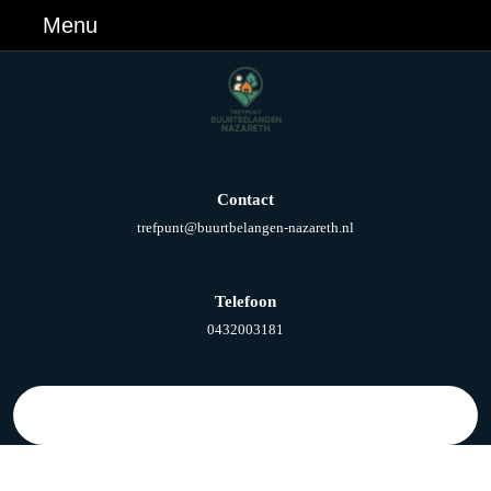
Ga
Menu
Menu
naar
de
inhoud
Ga
naar
de
inhoud
Contact
E-
trefpunt@buurtbelangen-nazareth.nl
mail
Telefoon
Telefoonnummer
0432003181
Zoek
naar: