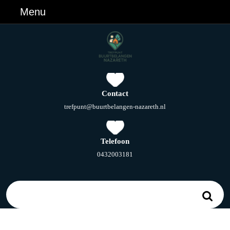
Ga
Menu
Menu
naar
de
inhoud
Ga
naar
de
inhoud
Contact
E-
trefpunt@buurtbelangen-nazareth.nl
mail
Telefoon
Telefoonnummer
0432003181
Zoek
naar: