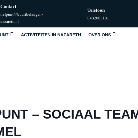
Contact
Telefoon
trefpunt@buurtbelangen-
Telefoonnummer
0432003181
E-
nazareth.nl
mail
PUNT
ACTIVITEITEN IN NAZARETH
OVER ONS
PUNT – SOCIAAL TEA
MEL