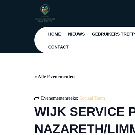
Ga
naar
de
inhoud
Ga
HOME
NIEUWS
GEBRUIKERS TREF
naar
de
CONTACT
inhoud
« Alle Evenementen
Evenementenreeks:
Sociaal Team
WIJK SERVICE 
NAZARETH/LIM