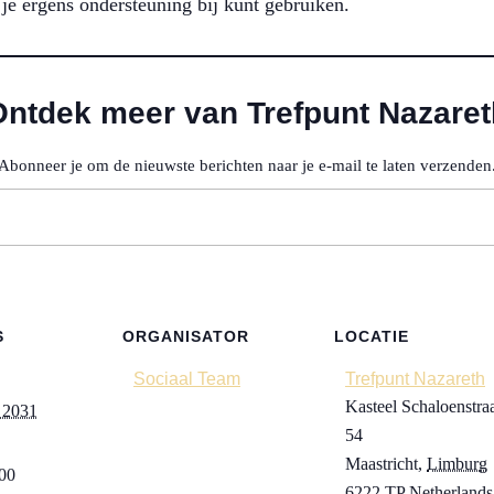
je ergens ondersteuning bij kunt gebruiken.
Ontdek meer van Trefpunt Nazaret
Abonneer je om de nieuwste berichten naar je e-mail te laten verzenden
S
ORGANISATOR
LOCATIE
Sociaal Team
Trefpunt Nazareth
Kasteel Schaloenstra
i 2031
54
Maastricht
,
Limburg
:00
6222 TP
Netherlands