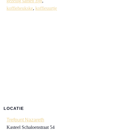
gezellig samen zijn
,
koffieheukske
,
koffieuurtje
LOCATIE
Trefpunt Nazareth
Kasteel Schaloenstraat 54