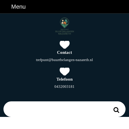
Ga
Menu
Menu
naar
de
inhoud
Ga
naar
de
inhoud
Contact
E-
trefpunt@buurtbelangen-nazareth.nl
mail
Telefoon
Telefoonnummer
0432003181
Zoek
naar: