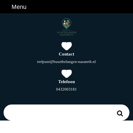
Ga
Menu
Menu
naar
de
inhoud
Ga
naar
de
inhoud
Contact
E-
trefpunt@buurtbelangen-nazareth.nl
mail
Telefoon
Telefoonnummer
0432003181
Zoek
naar: