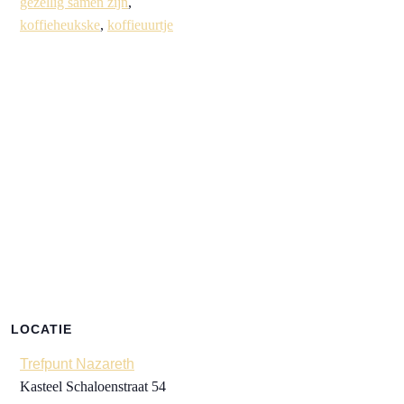
gezellig samen zijn
,
koffieheukske
,
koffieuurtje
LOCATIE
Trefpunt Nazareth
Kasteel Schaloenstraat 54