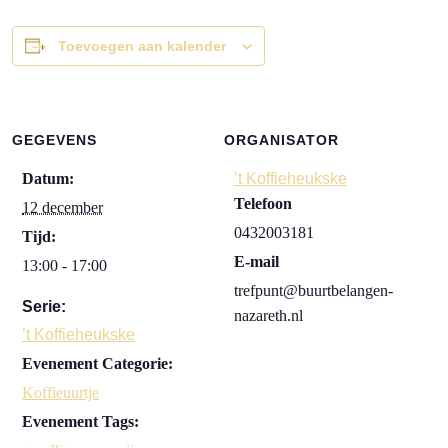
Toevoegen aan kalender
GEGEVENS
ORGANISATOR
Datum:
’t Koffieheukske
Telefoon
12 december
0432003181
Tijd:
E-mail
13:00 - 17:00
trefpunt@buurtbelangen-
Serie:
nazareth.nl
’t Koffieheukske
Evenement Categorie:
Koffieuurtje
Evenement Tags: