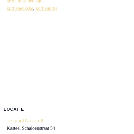
gezellig samen zijn
,
koffieheukske
,
koffieuurtje
LOCATIE
Trefpunt Nazareth
Kasteel Schaloenstraat 54