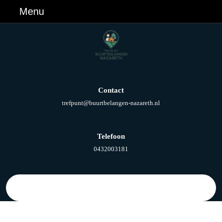
Ga
Menu
Menu
naar
de
inhoud
Ga
naar
de
inhoud
Contact
E-
trefpunt@buurtbelangen-nazareth.nl
mail
Telefoon
Telefoonnummer
0432003181
Zoek
naar: