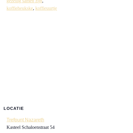
gezellig samen zijn
,
koffieheukske
,
koffieuurtje
LOCATIE
Trefpunt Nazareth
Kasteel Schaloenstraat 54