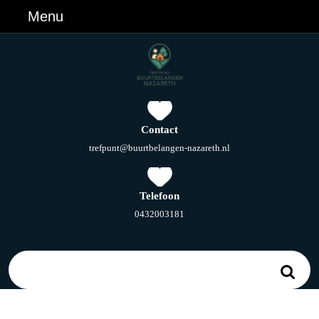
Ga
Menu
Menu
naar
de
inhoud
Ga
naar
de
inhoud
Contact
E-
trefpunt@buurtbelangen-nazareth.nl
mail
Telefoon
Telefoonnummer
0432003181
Zoek
naar: