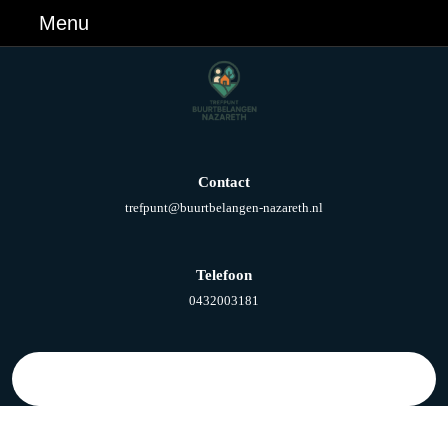
Ga
Menu
Menu
naar
de
inhoud
Ga
naar
de
inhoud
Contact
E-
trefpunt@buurtbelangen-nazareth.nl
mail
Telefoon
Telefoonnummer
0432003181
Zoek
naar: