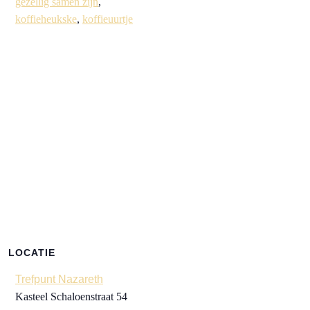
gezellig samen zijn
,
koffieheukske
,
koffieuurtje
LOCATIE
Trefpunt Nazareth
Kasteel Schaloenstraat 54