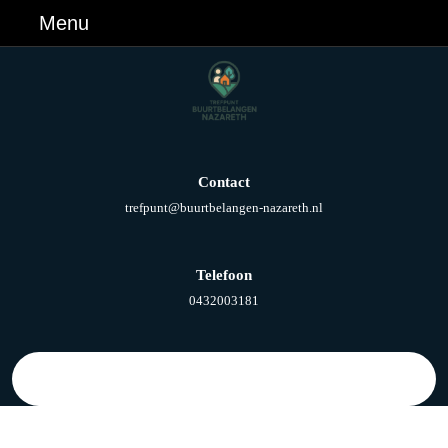
Ga
Menu
Menu
naar
de
inhoud
Ga
naar
de
inhoud
Contact
E-
trefpunt@buurtbelangen-nazareth.nl
mail
Telefoon
Telefoonnummer
0432003181
Zoek
naar: