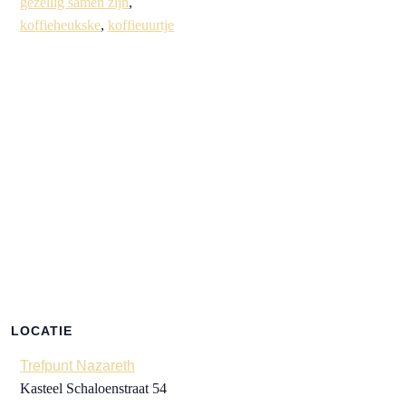
gezellig samen zijn
,
koffieheukske
,
koffieuurtje
LOCATIE
Trefpunt Nazareth
Kasteel Schaloenstraat 54