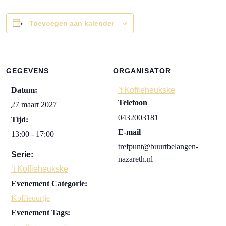
Toevoegen aan kalender
GEGEVENS
ORGANISATOR
Datum:
’t Koffieheukske
Telefoon
27 maart 2027
0432003181
Tijd:
E-mail
13:00 - 17:00
trefpunt@buurtbelangen-
Serie:
nazareth.nl
’t Koffieheukske
Evenement Categorie:
Koffieuurtje
Evenement Tags: