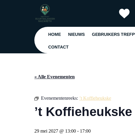
Ga
naar
de
inhoud
Ga
HOME
NIEUWS
GEBRUIKERS TREF
naar
de
CONTACT
inhoud
« Alle Evenementen
Evenementenreeks:
’t Koffieheukske
’t Koffieheukske
29 mei 2027 @ 13:00
-
17:00