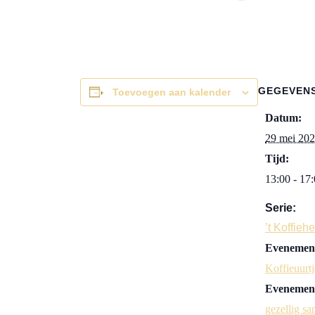
GEGEVEN
Toevoegen aan kalender
Datum:
29 mei 20
Tijd:
13:00 - 17
Serie:
’t Koffieh
Evenement
Koffieuurtj
Evenement
gezellig sa