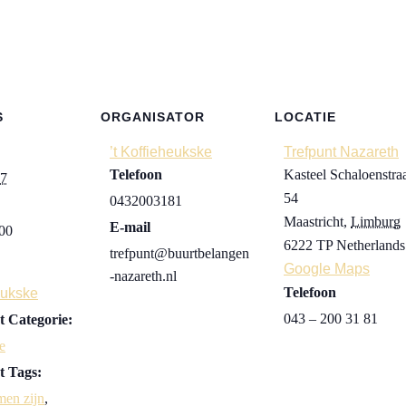
S
ORGANISATOR
LOCATIE
’t Koffieheukske
Trefpunt Nazareth
Telefoon
Kasteel Schaloenstra
27
54
0432003181
Maastricht
,
Limburg
E-mail
:00
6222 TP
Netherlands
trefpunt@buurtbelangen
Google Maps
-nazareth.nl
Telefoon
eukske
043 – 200 31 81
 Categorie:
e
 Tags:
men zijn
,