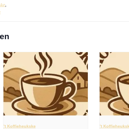
ske
,
e
ten
’t Koffieheukske
’t Koffieheuks