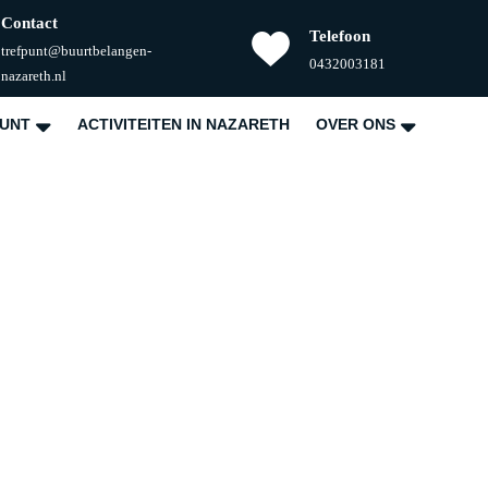
Contact
Telefoon
trefpunt@buurtbelangen-
Telefoonnummer
0432003181
E-
nazareth.nl
mail
PUNT
ACTIVITEITEN IN NAZARETH
OVER ONS