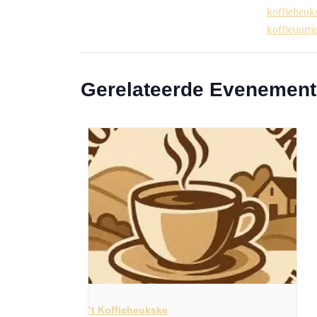
koffieheuk
koffieuurtj
Gerelateerde Evenemen
’t Koffieheukske