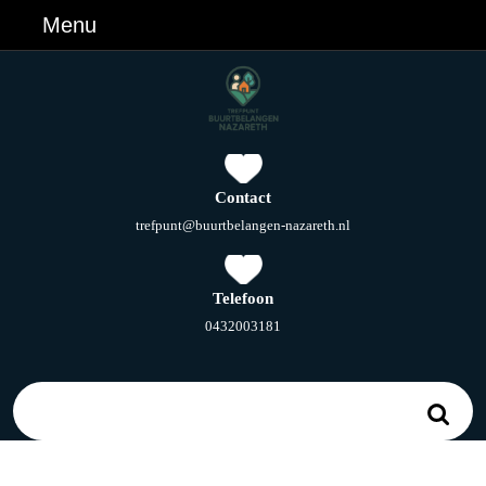
Ga
Menu
Menu
naar
de
inhoud
Ga
naar
de
inhoud
Contact
E-
trefpunt@buurtbelangen-nazareth.nl
mail
Telefoon
Telefoonnummer
0432003181
Zoek
naar: