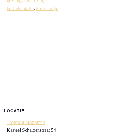
gezellig samen zijn
,
koffieheukske
,
koffieuurtje
LOCATIE
Trefpunt Nazareth
Kasteel Schaloenstraat 54