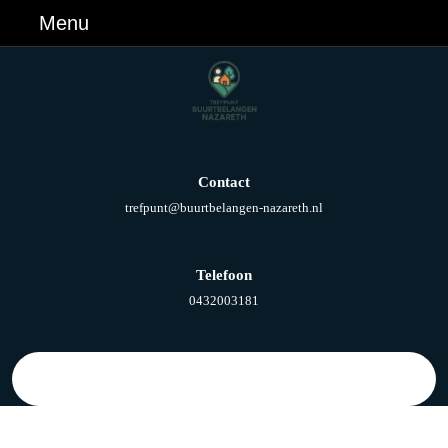
Ga
Menu
Menu
naar
de
inhoud
Ga
naar
de
inhoud
Contact
E-
trefpunt@buurtbelangen-nazareth.nl
mail
Telefoon
Telefoonnummer
0432003181
Zoek
naar: