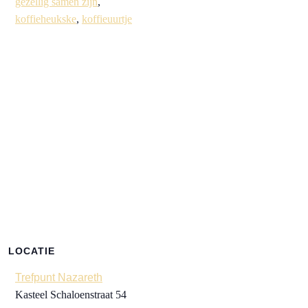
gezellig samen zijn
,
koffieheukske
,
koffieuurtje
LOCATIE
Trefpunt Nazareth
Kasteel Schaloenstraat 54