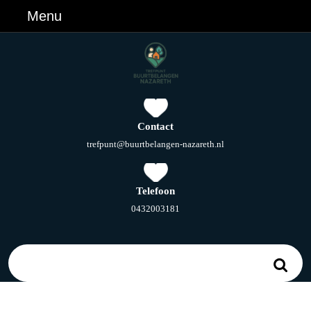
Ga
Menu
Menu
naar
de
inhoud
Ga
naar
de
inhoud
Contact
E-
trefpunt@buurtbelangen-nazareth.nl
mail
Telefoon
Telefoonnummer
0432003181
Zoek
naar: