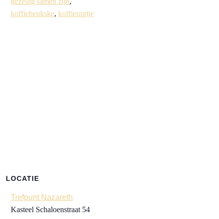
gezellig samen zijn
,
koffieheukske
,
koffieuurtje
LOCATIE
Trefpunt Nazareth
Kasteel Schaloenstraat 54