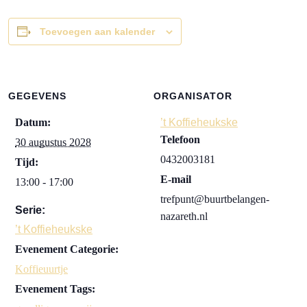
Toevoegen aan kalender
GEGEVENS
ORGANISATOR
Datum:
’t Koffieheukske
Telefoon
30 augustus 2028
0432003181
Tijd:
E-mail
13:00 - 17:00
trefpunt@buurtbelangen-
Serie:
nazareth.nl
’t Koffieheukske
Evenement Categorie:
Koffieuurtje
Evenement Tags: