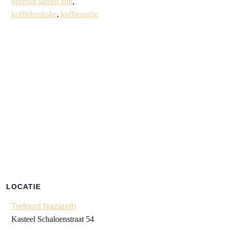
gezellig samen zijn
,
koffieheukske
,
koffieuurtje
LOCATIE
Trefpunt Nazareth
Kasteel Schaloenstraat 54