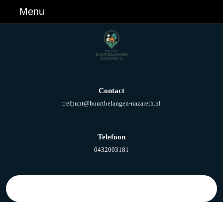
Ga
Menu
Menu
naar
de
inhoud
Ga
naar
de
inhoud
Contact
E-
trefpunt@buurtbelangen-nazareth.nl
mail
Telefoon
Telefoonnummer
0432003181
Zoek
naar: