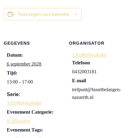
Toevoegen aan kalender
GEGEVENS
ORGANISATOR
Datum:
’t Koffieheukske
Telefoon
6 september 2028
0432003181
Tijd:
E-mail
13:00 - 17:00
trefpunt@buurtbelangen-
Serie:
nazareth.nl
’t Koffieheukske
Evenement Categorie:
Koffieuurtje
Evenement Tags: