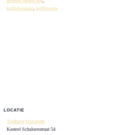
gezellig samen zijn
,
koffieheukske
,
koffieuurtje
LOCATIE
Trefpunt Nazareth
Kasteel Schaloenstraat 54