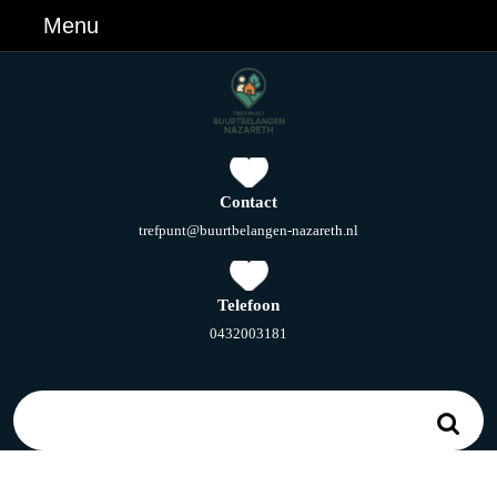
Ga
Menu
Menu
naar
de
inhoud
Ga
naar
de
inhoud
Contact
E-
trefpunt@buurtbelangen-nazareth.nl
mail
Telefoon
Telefoonnummer
0432003181
Zoek
naar: