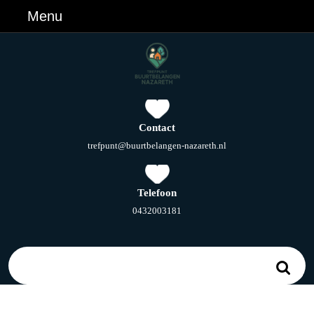
Ga
Menu
Menu
naar
de
inhoud
Ga
naar
de
inhoud
Contact
E-
trefpunt@buurtbelangen-nazareth.nl
mail
Telefoon
Telefoonnummer
0432003181
Zoek
naar: