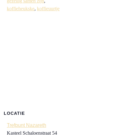
gezellig samen zijn
,
koffieheukske
,
koffieuurtje
LOCATIE
Trefpunt Nazareth
Kasteel Schaloenstraat 54