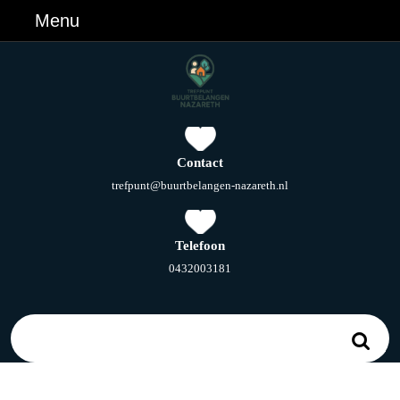
Ga
Menu
Menu
naar
de
inhoud
Ga
naar
de
inhoud
Contact
E-
trefpunt@buurtbelangen-nazareth.nl
mail
Telefoon
Telefoonnummer
0432003181
Zoek
naar: