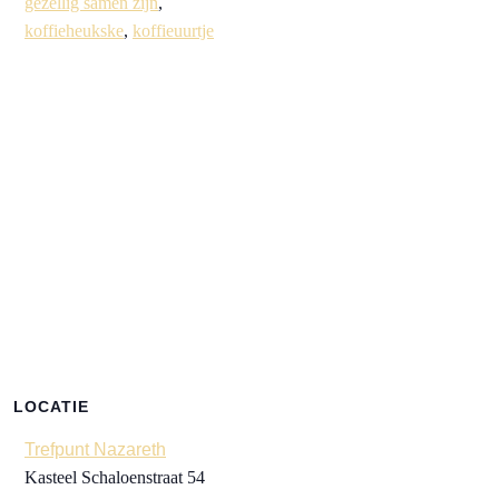
gezellig samen zijn
,
koffieheukske
,
koffieuurtje
LOCATIE
Trefpunt Nazareth
Kasteel Schaloenstraat 54