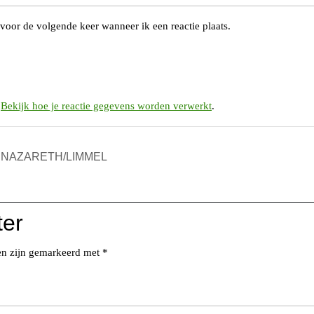
voor de volgende keer wanneer ik een reactie plaats.
.
Bekijk hoe je reactie gegevens worden verwerkt
.
M NAZARETH/LIMMEL
ter
den zijn gemarkeerd met
*