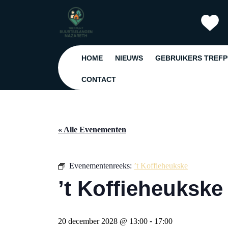
Ga
naar
de
inhoud
Ga
HOME
NIEUWS
GEBRUIKERS TREF
naar
de
CONTACT
inhoud
« Alle Evenementen
Evenementenreeks:
’t Koffieheukske
’t Koffieheukske
20 december 2028 @ 13:00
-
17:00