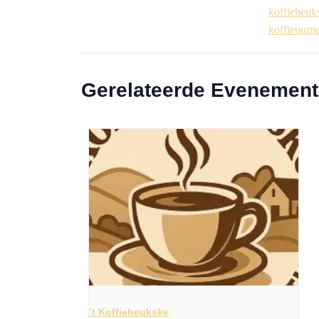
koffieheuk
koffieuurtj
Gerelateerde Evenemen
’t Koffieheukske