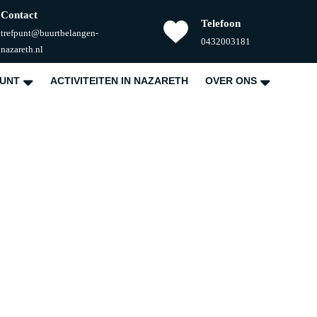
Contact
Telefoon
trefpunt@buurtbelangen-
Telefoonnummer
0432003181
E-
nazareth.nl
mail
PUNT
ACTIVITEITEN IN NAZARETH
OVER ONS