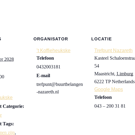
S
ORGANISATOR
LOCATIE
’t Koffieheukske
Trefpunt Nazareth
Telefoon
Kasteel Schaloenstra
er 2028
54
0432003181
Maastricht
,
Limburg
E-mail
:00
6222 TP
Netherlands
trefpunt@buurtbelangen
Google Maps
-nazareth.nl
Telefoon
eukske
043 – 200 31 81
 Categorie:
e
 Tags:
men zijn
,