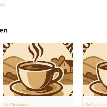
ske
,
e
ten
’t Koffieheukske
’t Koffieheuks