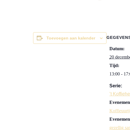
GEGEVEN
Toevoegen aan kalender
Datum:
20 decemb
Tijd:
13:00 - 17
Serie:
’t Koffieh
Evenement
Koffieuurtj
Evenement
gezellig sa