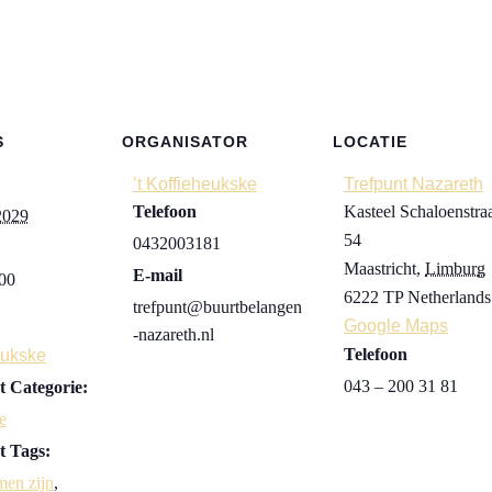
S
ORGANISATOR
LOCATIE
’t Koffieheukske
Trefpunt Nazareth
Telefoon
Kasteel Schaloenstra
 2029
54
0432003181
Maastricht
,
Limburg
E-mail
:00
6222 TP
Netherlands
trefpunt@buurtbelangen
Google Maps
-nazareth.nl
Telefoon
eukske
043 – 200 31 81
 Categorie:
e
 Tags:
men zijn
,