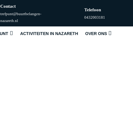
Contact
Telefoon
trefpunt@buurtbelangen-
Telefoonnummer
0432003181
E-
nazareth.nl
mail
PUNT
ACTIVITEITEN IN NAZARETH
OVER ONS