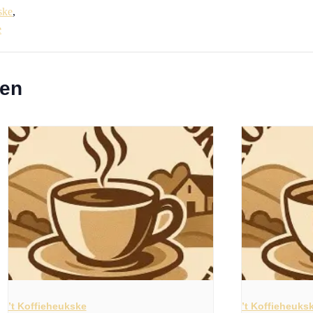
ske
,
e
ten
’t Koffieheukske
’t Koffieheuks