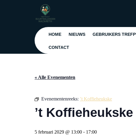
Ga
naar
de
inhoud
Ga
HOME
NIEUWS
GEBRUIKERS TREF
naar
de
CONTACT
inhoud
« Alle Evenementen
Evenementenreeks:
’t Koffieheukske
’t Koffieheukske
5 februari 2029 @ 13:00
-
17:00