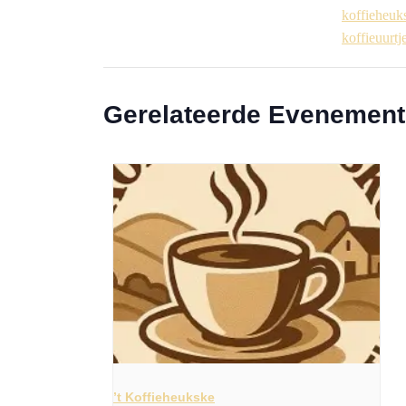
koffieheuk
koffieuurtj
Gerelateerde Evenemen
’t Koffieheukske