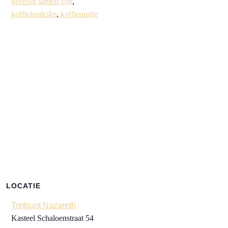
gezellig samen zijn
,
koffieheukske
,
koffieuurtje
LOCATIE
Trefpunt Nazareth
Kasteel Schaloenstraat 54