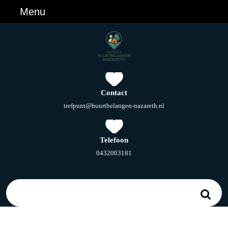
Ga
Menu
Menu
naar
de
inhoud
Ga
naar
de
inhoud
Contact
E-
trefpunt@buurtbelangen-nazareth.nl
mail
Telefoon
Telefoonnummer
0432003181
Zoek
naar: