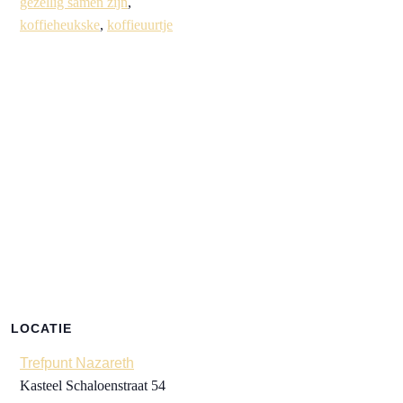
gezellig samen zijn
,
koffieheukske
,
koffieuurtje
LOCATIE
Trefpunt Nazareth
Kasteel Schaloenstraat 54