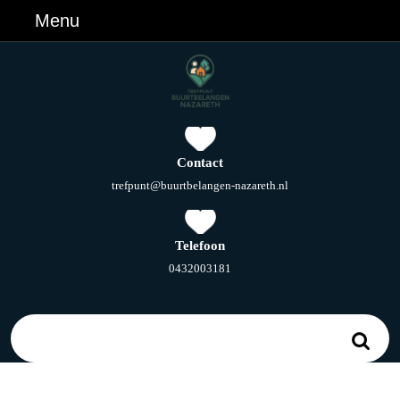
Ga
Menu
Menu
naar
de
inhoud
Ga
naar
de
inhoud
Contact
E-
trefpunt@buurtbelangen-nazareth.nl
mail
Telefoon
Telefoonnummer
0432003181
Zoek
naar: