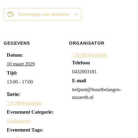
Toevoegen aan kalender
GEGEVENS
ORGANISATOR
Datum:
’t Koffieheukske
Telefoon
10 maart 2029
0432003181
Tijd:
E-mail
13:00 - 17:00
trefpunt@buurtbelangen-
Serie:
nazareth.nl
’t Koffieheukske
Evenement Categorie:
Koffieuurtje
Evenement Tags: