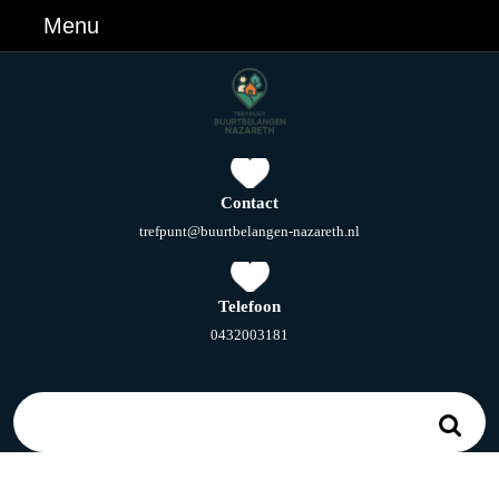
Ga
Menu
Menu
naar
de
inhoud
Ga
naar
de
inhoud
Contact
E-
trefpunt@buurtbelangen-nazareth.nl
mail
Telefoon
Telefoonnummer
0432003181
Zoek
naar: