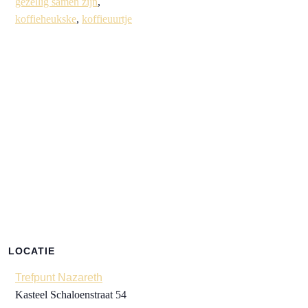
gezellig samen zijn
,
koffieheukske
,
koffieuurtje
LOCATIE
Trefpunt Nazareth
Kasteel Schaloenstraat 54