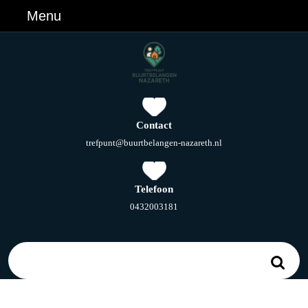
Ga
Menu
Menu
naar
de
inhoud
Ga
naar
de
inhoud
Contact
E-
trefpunt@buurtbelangen-nazareth.nl
mail
Telefoon
Telefoonnummer
0432003181
Zoek
naar: