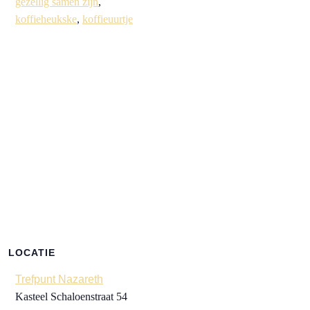
gezellig samen zijn
,
koffieheukske
,
koffieuurtje
LOCATIE
Trefpunt Nazareth
Kasteel Schaloenstraat 54