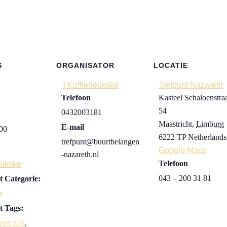
S
ORGANISATOR
LOCATIE
’t Koffieheukske
Trefpunt Nazareth
Telefoon
Kasteel Schaloenstra
54
0432003181
Maastricht
,
Limburg
E-mail
:00
6222 TP
Netherlands
trefpunt@buurtbelangen
Google Maps
-nazareth.nl
Telefoon
eukske
043 – 200 31 81
 Categorie:
e
 Tags:
men zijn
,