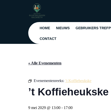
Ga
naar
de
inhoud
Ga
HOME
NIEUWS
GEBRUIKERS TREF
naar
de
CONTACT
inhoud
« Alle Evenementen
Evenementenreeks:
’t Koffieheukske
’t Koffieheukske
9 mei 2029 @ 13:00
-
17:00