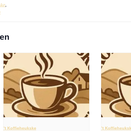
ske
,
e
ten
’t Koffieheukske
’t Koffieheuks