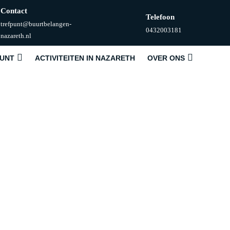
Contact
Telefoon
trefpunt@buurtbelangen-
Telefoonnummer
0432003181
E-
nazareth.nl
mail
PUNT
ACTIVITEITEN IN NAZARETH
OVER ONS