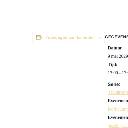
GEGEVEN
Toevoegen aan kalender
Datum:
9 mei 2029
Tijd:
13:00 - 17
Serie:
’t Koffieh
Evenement
Koffieuurtj
Evenement
gezellig sa