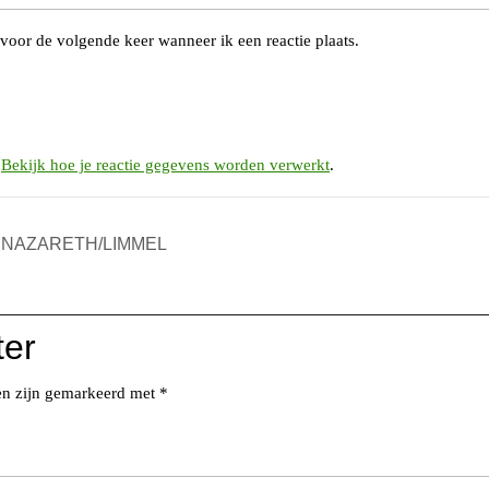
voor de volgende keer wanneer ik een reactie plaats.
.
Bekijk hoe je reactie gegevens worden verwerkt
.
M NAZARETH/LIMMEL
ter
den zijn gemarkeerd met
*