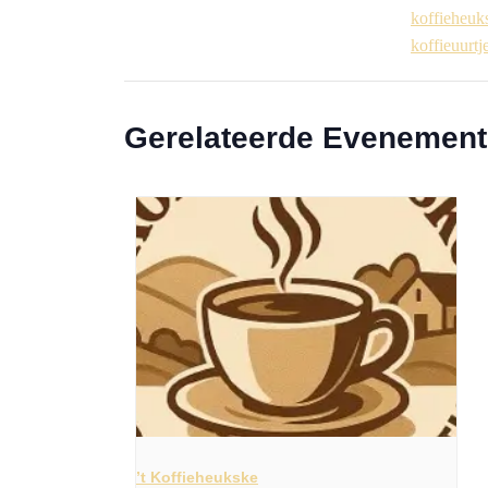
koffieheuk
koffieuurtj
Gerelateerde Evenemen
’t Koffieheukske